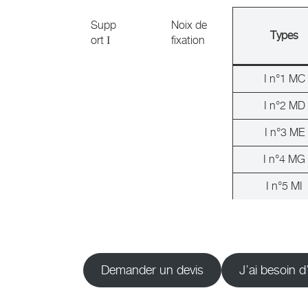
Supp
Noix de
Types
ort Ι
fixation
I n°1 MC
I n°2 MD
I n°3 ME
I n°4 MG
I n°5 MI
Demander un devis
J’ai besoin 