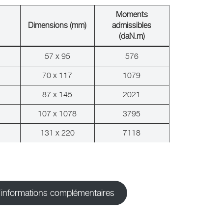
Moments
Dimensions (mm)
admissibles
(daN.m)
57 x 95
576
70 x 117
1079
87 x 145
2021
107 x 1078
3795
131 x 220
7118
d’informations complémentaires