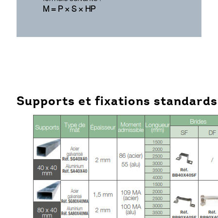
M = P × S × HP
Supports et fixations standards