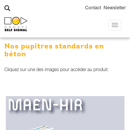
Contact
Newsletter
Toggle
Accueil
»
Produits
»
Gamme béton LIV
»
Tous nos produits béton
navigati
»
Pupitres en béton
Nos pupitres standards en
béton
Cliquez sur une des images pour accéder au produit.