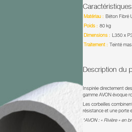
Caractéristiques
Matériau :
Béton Fibré 
Poids :
80 kg
Dimensions :
L350 x P
Traitement :
Teinté ma
Description du p
Inspirée directement des
gamme AVON évoque ron
Les corbeilles combinent
résistance et une porte e
*AVON : « Rivière » en b