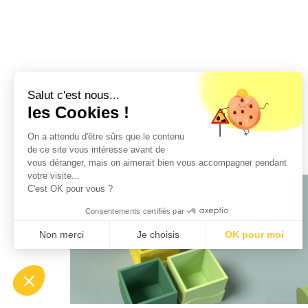
Salut c'est nous...
les Cookies !
Autres produits LIV
On a attendu d'être sûrs que le contenu
de ce site vous intéresse avant de
vous déranger, mais on aimerait bien vous accompagner pendant
votre visite...
C'est OK pour vous ?
Consentements certifiés par
Non merci
Je choisis
OK pour moi
Plateforme de Gestion du Consentement : Personnalisez vos Optio
Axeptio consent
Notre plateforme vous permet d'adapter et de gérer vos paramètres 