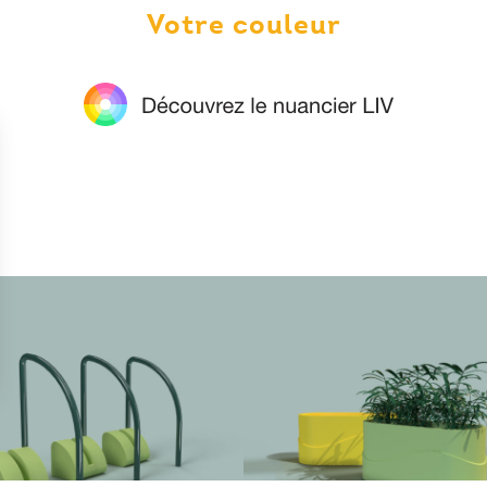
Votre couleur
ns
de confidentialité, en garantissant la conformité avec les réglementat