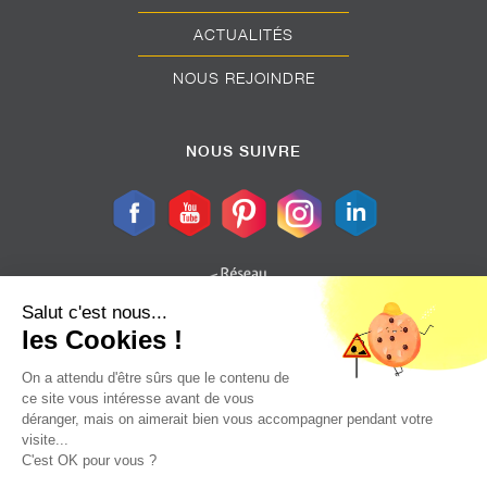
ACTUALITÉS
NOUS REJOINDRE
NOUS SUIVRE
Salut c'est nous...
les Cookies !
On a attendu d'être sûrs que le contenu de
ce site vous intéresse avant de vous
Plan Du Site
déranger, mais on aimerait bien vous accompagner pendant votre
visite...
Mentions Légales
C'est OK pour vous ?