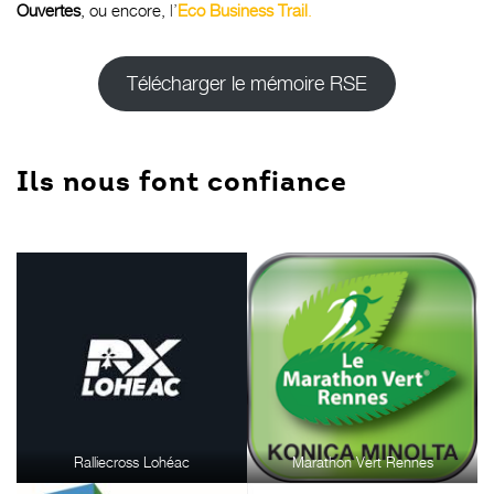
Ouvertes
, ou encore,
l’
Eco Business Trail
.
Télécharger le mémoire RSE
Ils nous font confiance
Ralliecross Lohéac
Marathon Vert Rennes