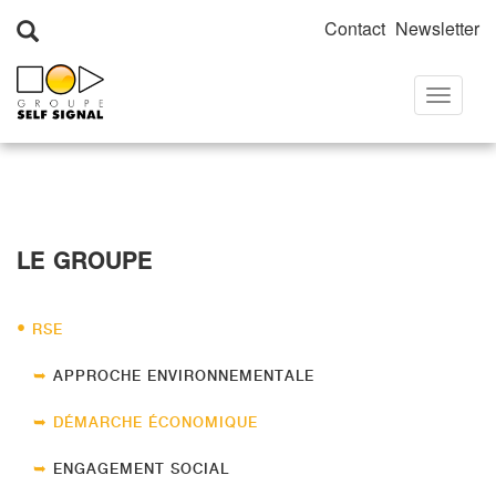
Contact
Newsletter
Toggle
Accueil
»
Le groupe
»
RSE
»
Démarche économique
navigati
LE GROUPE
RSE
APPROCHE ENVIRONNEMENTALE
DÉMARCHE ÉCONOMIQUE
ENGAGEMENT SOCIAL