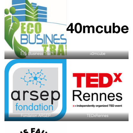
Eco Business Trail
40mcube
Fondation ARSEP
TEDxRennes