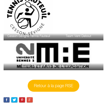
Cesson-Sévigné Tennis Fauteuil
Team Vent Debout
Master Métiers et Arts de l’Exposition Rennes 2
Retour à la page RSE