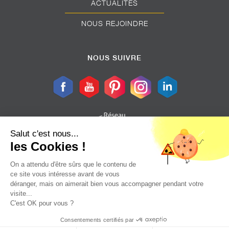
ACTUALITÉS
NOUS REJOINDRE
NOUS SUIVRE
Salut c'est nous...
les Cookies !
On a attendu d'être sûrs que le contenu de
ce site vous intéresse avant de vous
Plan Du Site
déranger, mais on aimerait bien vous accompagner pendant votre
visite...
Mentions Légales
C'est OK pour vous ?
Contact
Consentements certifiés par